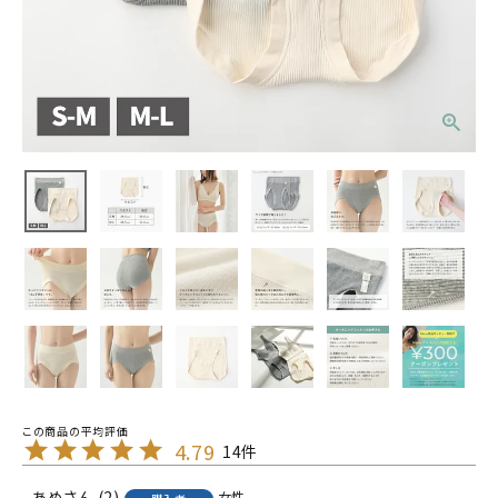
4.79
14
あめ
2
女性