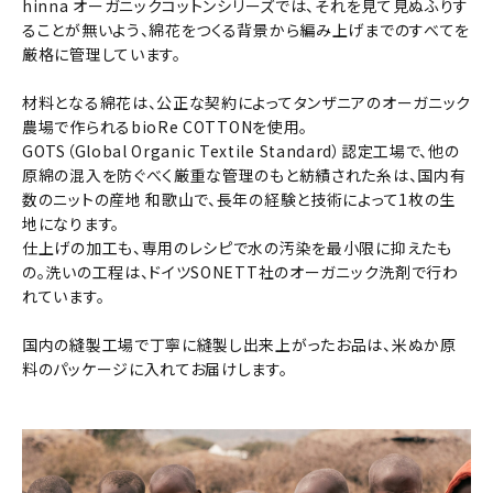
hinna オーガニックコットンシリーズでは、それを見て見ぬふりす
ることが無いよう、綿花をつくる背景から編み上げまでのすべてを
厳格に管理しています。
材料となる綿花は、公正な契約によってタンザニアのオーガニック
農場で作られるbioRe COTTONを使用。
GOTS（Global Organic Textile Standard）認定工場で、他の
原綿の混入を防ぐべく厳重な管理のもと紡績された糸は、国内有
数のニットの産地 和歌山で、長年の経験と技術によって1枚の生
地になります。
仕上げの加工も、専用のレシピで水の汚染を最小限に抑えたも
の。洗いの工程は、ドイツSONETT社のオーガニック洗剤で行わ
れています。
国内の縫製工場で丁寧に縫製し出来上がったお品は、米ぬか原
料のパッケージに入れてお届けします。