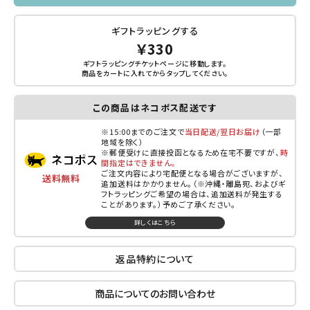
ギフトラッピングする
￥330
ギフトラッピングチケットページに移動します。
商品をカートに入れてから
タップ
してください。
この商品はネコポス配送です
※15:00までのご注文で
当日配送/翌日お届け
（一部
地域を除く）
※郵便受けに直接投函となるため在宅不要ですが、
時
間指定はできません。
ご注文内容により宅配便となる場合がございますが、
送料無料
追加送料はかかりません。（※沖縄・離島宛、およびギ
フトラッピングご希望の場合は、追加送料が発生する
ことがあります。）予めご了承ください。
詳しくはこちら
返品特約について
商品についてのお問い合わせ