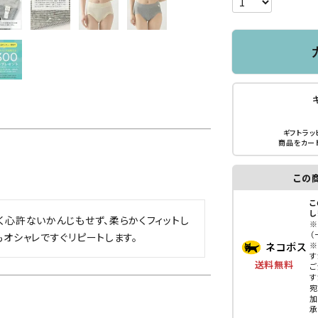
ギフトラッ
商品をカー
この
こ
し
く心許ないかんじもせず、柔らかくフィットし
※
（
もオシャレですぐリピートします。
※
す
送料無料
ご
す
宛
性
加
承