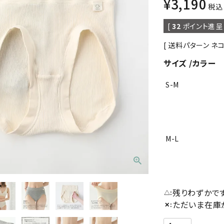
¥
3,190
税込
[
32
ポイント進呈 
送料パターン
ネ
サイズ
カラー
S-M
M-L
残りわずかです
△
ただいま在庫
✕