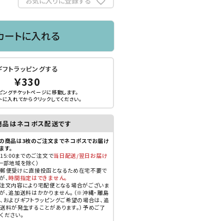
お気に入りに登録する
カートに入れる
ギフトラッピングする
￥330
ピングチケットページに移動します。
トに入れてから
クリック
してください。
商品はネコポス配送です
の商品は3枚のご注文までネコポスでお届け
ます。
15:00までのご注文で
当日配送/翌日お届け
一部地域を除く）
郵便受けに直接投函となるため在宅不要で
が、
時間指定はできません。
注文内容により宅配便となる場合がございま
が、追加送料はかかりません。（※沖縄・離島
、およびギフトラッピングご希望の場合は、追
送料が発生することがあります。）予めご了
ください。