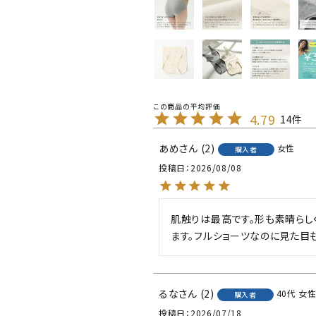
4.79
14
あめ
2
女性
購入者
投稿日
2026/08/08
肌触りは最高です。形も素晴らし
ます。フルショーツなのに見た目
るな
2
40代
女
購入者
投稿日
2026/07/18