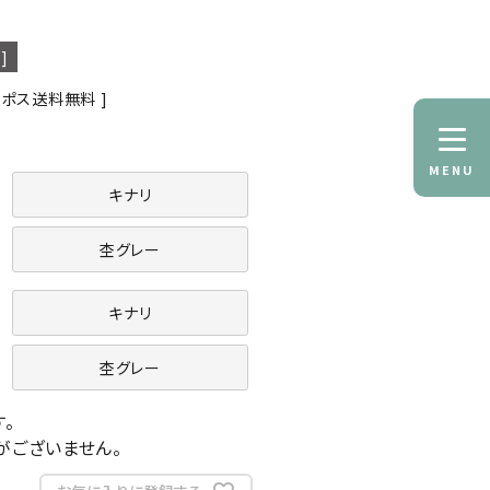
]
コポス送料無料
MENU
キナリ
杢グレー
キナリ
杢グレー
。
がございません。