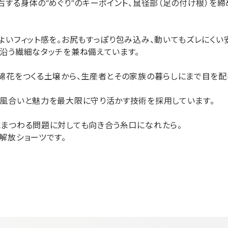
右する身体の“めぐり”のキーポイント、鼠径部（足の付け根）を締
よいフィット感を。お尻もすっぽり包み込み、動いてもズレにくい
沿う繊細なタッチを兼ね備えています。
花をつくる土壌から、生産者とその家族の暮らしにまで目を配るbi
の風合いと魅力を最大限に守り活かす技術を採用しています。
にまつわる問題に対しても向き合う糸口になれたら。
解放ショーツです。