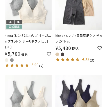
hinna（ヒンナ）ふわリブ オーガニ
hinna（ヒンナ）骨盤底筋ケア きゅ
ックコットン ホールドブラ 【LL】
っとボトム
【3L】
¥
5,480
税込
¥
5,780
税込
4.33
（
3
）
5.00
（
2
）