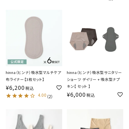
hinna（ヒンナ）吸水型マルチケア
hinna（ヒンナ）吸水型サニタリー
布ライナー【3枚セット】
ショーツ デイリー + 吸水型ナプ
¥
6,200
キン【 セット 】
税込
¥
6,000
4.00
税込
（
2
）