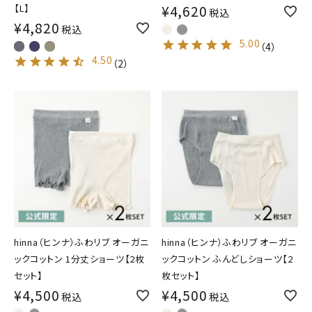
【L】
¥
4,620
税込
¥
4,820
税込
5.00
（
4
）
4.50
（
2
）
hinna（ヒンナ）ふわリブ オーガニ
hinna（ヒンナ）ふわリブ オーガニ
ックコットン 1分丈ショーツ【2枚
ックコットン ふんどしショーツ【2
セット】
枚セット】
¥
4,500
¥
4,500
税込
税込