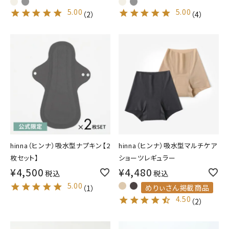
5.00
5.00
（
2
）
（
4
）
hinna（ヒンナ）吸水型ナプキン【2
hinna（ヒンナ）吸水型マルチケア
枚セット】
ショーツレギュラー
¥
4,500
¥
4,480
税込
税込
5.00
めりぃさん掲載商品
（
1
）
4.50
（
2
）