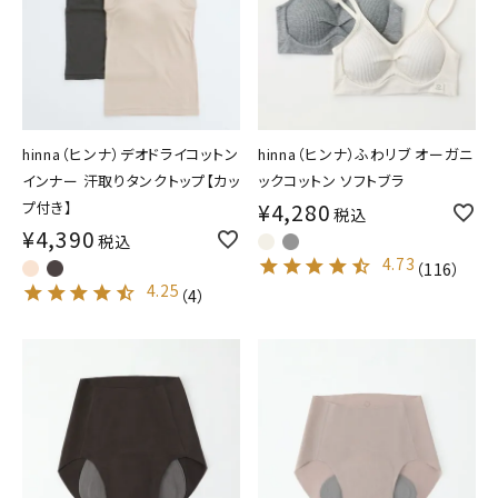
hinna（ヒンナ）デオドライコットン
hinna（ヒンナ）ふわリブ オーガニ
インナー 汗取りタンクトップ【カッ
ックコットン ソフトブラ
プ付き】
¥
4,280
税込
¥
4,390
税込
4.73
（
116
）
4.25
（
4
）