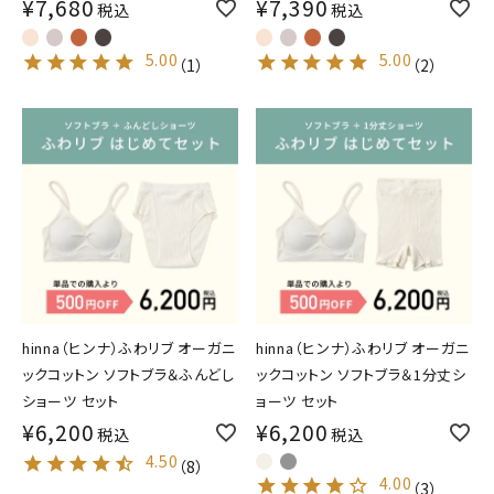
¥
7,680
¥
7,390
税込
税込
5.00
5.00
（
1
）
（
2
）
hinna（ヒンナ）ふわリブ オーガニ
hinna（ヒンナ）ふわリブ オーガニ
ックコットン ソフトブラ＆ふんどし
ックコットン ソフトブラ＆1分丈シ
ショーツ セット
ョーツ セット
¥
6,200
¥
6,200
税込
税込
4.50
（
8
）
4.00
（
3
）