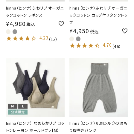
hinna（ヒンナ）ふわリブ オーガニ
hinna（ヒンナ）ふわリブ オーガニ
ックコットン レギンス
ックコットン カップ付きタンクトッ
¥
4,980
プ
税込
¥
4,950
税込
4.23
（
13
）
4.70
（
46
）
hinna（ヒンナ） なめらかリブ コッ
hinna（ヒンナ）肌側シルクの温も
トンレーヨン ホールドブラ【M】
り腹巻きパンツ