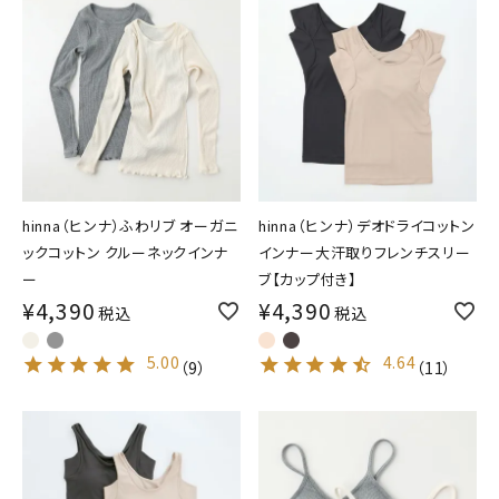
hinna（ヒンナ）ふわリブ オーガニ
hinna（ヒンナ）デオドライコットン
ックコットン クルーネックインナ
インナー大汗取りフレンチスリー
ー
ブ【カップ付き】
¥
4,390
¥
4,390
税込
税込
5.00
4.64
（
9
）
（
11
）