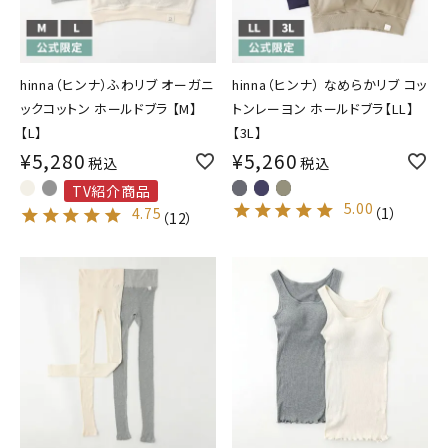
hinna（ヒンナ）ふわリブ オーガニ
hinna（ヒンナ） なめらかリブ コッ
ックコットン ホールドブラ 【M】
トンレーヨン ホールドブラ【LL】
【L】
【3L】
¥
5,280
¥
5,260
税込
税込
TV紹介商品
5.00
（
1
）
4.75
（
12
）