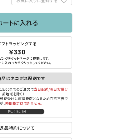
お気に入りに登録する
カートに入れる
ギフトラッピングする
￥330
ピングチケットページに移動します。
トに入れてから
クリック
してください。
商品はネコポス配送です
15:00までのご注文で
当日配送/翌日お届け
一部地域を除く）
郵便受けに直接投函となるため在宅不要で
が、
時間指定はできません。
詳しくはこちら
返品特約について