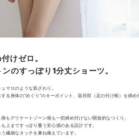
め付けゼロ。
トンのすっぽり1分丈ショーツ。
シュマロのような肌ざわり。
する身体の“めぐり”のキーポイント、鼠径部（足の付け根）を締め
も側もデリケートゾーン側も一切締め付けない開放的なつくり。
もも上まですっぽり覆う安心感のある設計です。
沿う繊細なタッチを兼ね備えています。