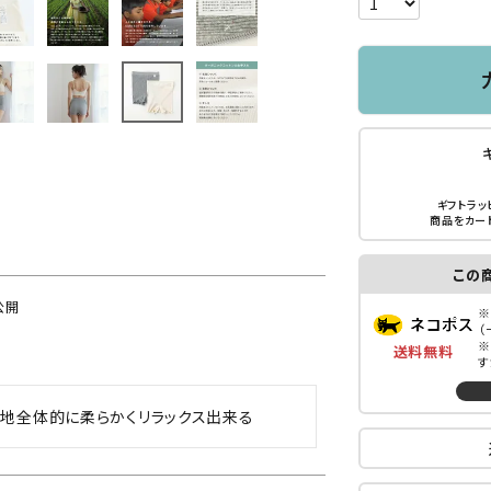
ギフトラッ
商品をカー
この
公開
※
（
※
送料無料
す
地全体的に柔らかくリラックス出来る