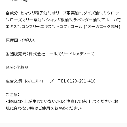
全成分：ヒマワリ種子油*、オリーブ果実油*、ダイズ油*、ミツロウ
*、ローズマリー葉油*、ショウガ根油*、ラベンダー油*、アルニカ花
エキス*、コンフリーエキス*、トコフェロール (*オーガニック成分)
原産国：イギリス
製造販売元：株式会社ニールズヤードレメディーズ
区分：化粧品
広告文責：(株)エル・ローズ TEL 0120-291-410
ご注意：
・お肌に以上が生じていないかよく注意して使用してください。お
肌に合わない時はご使用をおやめください。