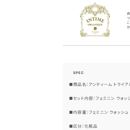
古
つ
こ
か
SPEC
■商品名：アンティーム トライア
■セット内容：フェミニン ウォッ
■内容量：フェミニン ウォッシュ 3
■区分：化粧品