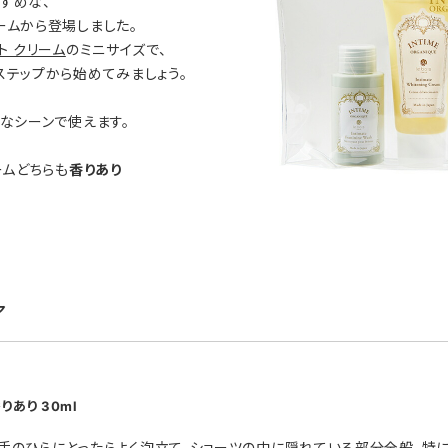
すめな、
ームから登場しました。
ト クリーム
のミニサイズで、
ステップから始めてみましょう。
んなシーンで使えます。
ームどちらも
香りあり
ア
りあり 30ml
）を手のひらにとったらよく泡立て、ショーツの中に隠れている部分全般、特