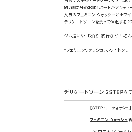
初めてのデリケートゾーンケアにおす
約2週間分のお試しキットがアンティ
人気の
フェミニン ウォッシュ
と
ホワイ
デリケートゾーンを洗って保湿する2
ジム通いや、お泊り、旅行など、いろ
*フェミニンウォッシュ、ホワイトクリ
デリケートゾーン 2STEPケ
【STEP 1. ウォッシュ】
フェミニン ウォッシュ
香
100円玉大（約2ml