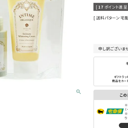
[
17
ポイント進呈 
送料パターン
宅
申し訳ございま
ギフトラッ
商品をカー
この
※
（
※
り