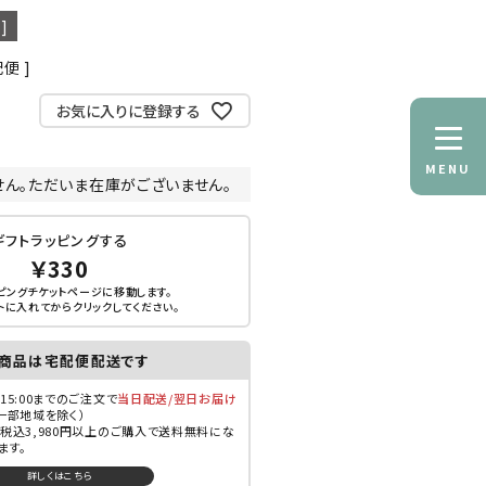
]
配便
お気に入りに登録する
MENU
せん。ただいま在庫がございません。
ギフトラッピングする
￥330
ピングチケットページに移動します。
トに入れてから
クリック
してください。
商品は宅配便配送です
15:00までのご注文で
当日配送/翌日お届け
一部地域を除く）
税込3,980円以上のご購入で送料無料にな
ます。
詳しくはこちら