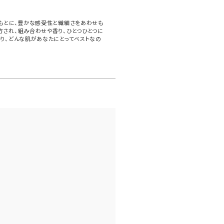
もとに、豊かな感受性と繊細さをあわせも
され、組み合わせや香り、ひとつひとつに
り、どんな肌があなたにとってベストなの