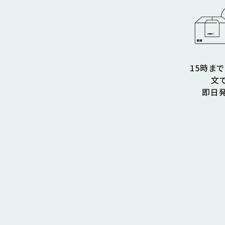
15時ま
文
即日