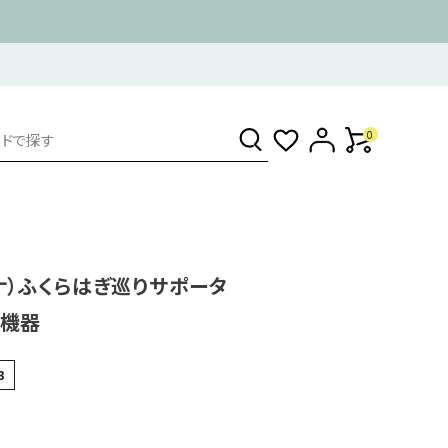
0
ンナ）ふくらはぎ巡りサポータ
療機器
3