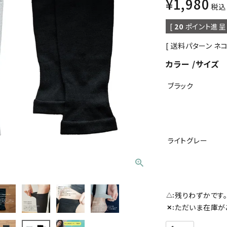
¥
1,980
税込
[
20
ポイント進呈 
送料パターン
ネ
カラー
サイズ
ブラック
ライトグレー
残りわずかです
△
ただいま在庫が
✕