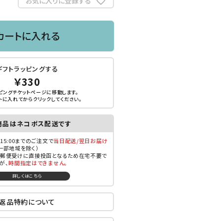
お気に入りに登録する
カートに入れる
ギフトラッピングする
￥330
ピングチケットページに移動します。
トに入れてから
クリック
してください。
商品はネコポス配送です
15:00までのご注文で
当日配送/翌日お届け
一部地域を除く）
郵便受けに直接投函となるため在宅不要で
が、
時間指定はできません。
詳しくはこちら
返品特約について