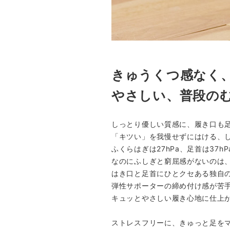
きゅうくつ感なく
やさしい、普段の
しっとり優しい質感に、履き口も
「キツい」を我慢せずにはける、
ふくらはぎは27hPa、足首は3
なのにふしぎと窮屈感がないのは
はき口と足首にひとクセある独自
弾性サポーターの締め付け感が苦
キュッとやさしい履き心地に仕上
ストレスフリーに、きゅっと足を