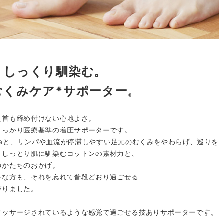
、しっくり馴染む。
むくみケア*サポーター。
足首も締め付けない心地よさ。
しっかり医療基準の着圧サポーターです。
7hPaと、リンパや血流が停滞しやすい足元のむくみをやわらげ、巡り
、しっとり肌に馴染むコットンの素材力と、
のかたちのおかげ。
手な方も、それを忘れて普段どおり過ごせる
がりました。
マッサージされているような感覚で過ごせる技ありサポーターです。