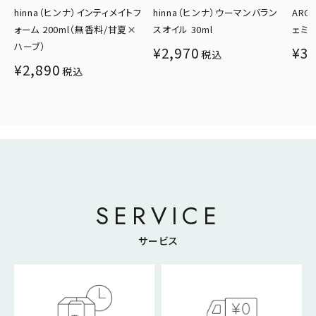
フ
hinna（ヒンナ）ウーマンバラン
AROMEDICA（アロメディカ）フ
amr
スオイル 30ml
ェミノール 100ml
リズム
¥
2,970
¥
3,960
¥
6,
税込
税込
SERVICE
サービス