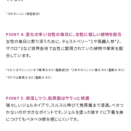
*カキタンニン（保湿成分）
POINT 4. 変化の多い女性の毎日に。女性に嬉しい植物を配合
女性の毎日に寄り添うために、チェストベリー*1や高麗人参*2、
ザクロ*3など世界各地で女性に愛用されていた植物や果実を配
合しています。
*1セイヨウニンジンボク果実エキス（整肌成分） *2オタネニンジン根エキス（整肌エキス）
*3ザクロ果実エキス（整肌エキス）
POINT 5. 保湿しつつ、肌表面はサラッと快適
瑞々しいジェルタイプで、スルスル伸びて角質層まで浸透。ベタつ
かないのが大きなポイントです。ジェルを塗った後すぐに下着を身
につけてもベタベタ感を感じにくいです。