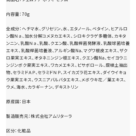
内容量：70g
全成分：ヘチマ水、グリセリン、水、エタノール、ベタイン、ヒアルロ
ン酸Ｎａ、加水分解コメヌカエキス、シロキクラゲ多糖体、カキタ
ンニン、乳酸Ｎａ、乳酸、クエン酸、乳酸桿菌発酵液、乳酸球菌培養
エキス、乳酸桿菌培養液、アルギン酸Na、マグワ根皮エキス、ザク
ロ果実エキス、オタネニンジン根エキス、クエン酸Na、セイヨウニ
ンジンボク果実エキス、ワカメエキス、ビサボロール、腐植土抽出
物、セラミドＡＰ、セラミドＮＰ、スイカズラ花エキス、ダイウイキョ
ウ果実エキス、ウスニアバルバタエキス、メボウキ花／葉エキス、
ウメ、海水、カラギーナン、デキストリン
原産国：日本
製造販売元：株式会社アムリターラ
区分：化粧品