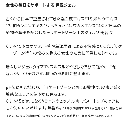
女性の毎日をサポートする 保湿ジェル
古くから日本で重宝されてきた桑白皮エキス*1や米ぬかエキス
*2、柿タンニンエキス*3、へちま水*4、ワカメエキス*4など日本の
植物や海藻を配合したデリケートゾーン用のジェル状美容液。
くすみ*5やカサつき、下着や生理用品による不快感といったデリケ
ートゾーン特有の悩みを抱える女性のために開発した1本です。
瑞々しいジェルタイプで、スルスルとやさしく伸びて軽やかに保
湿。ベタつきを残さず、潤いのある肌に整えます。
pH値にもこだわり、デリケートゾーンと同じ弱酸性で、皮膚が薄く
敏感なエリアを健やかに保ちます。
くすみ*5が気になるVラインやヒップ、ワキ、バストトップのケアに
もお使いいただけます。無香料。
*1マグワ根皮エキス（保湿成分） *2加水分解
コメヌカエキス（保湿成分） *3カキタンニン（保湿成分） *4保湿成分 *5乾燥による