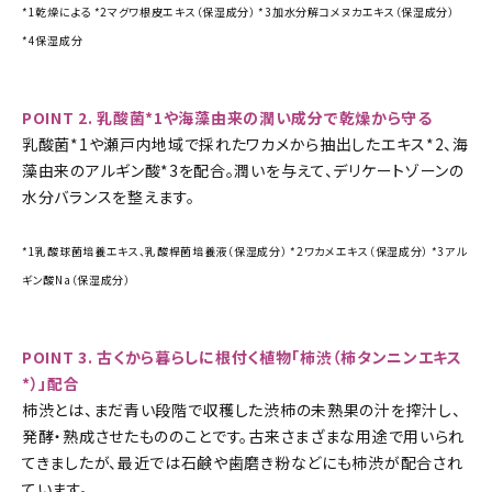
*1乾燥による *2マグワ根皮エキス（保湿成分） *3加水分解コメヌカエキス（保湿成分）
*4保湿成分
POINT 2. 乳酸菌*1や海藻由来の潤い成分で乾燥から守る
乳酸菌*1や瀬戸内地域で採れたワカメから抽出したエキス*2、海
藻由来のアルギン酸*3を配合。潤いを与えて、デリケートゾーンの
水分バランスを整えます。
*1乳酸球菌培養エキス、乳酸桿菌培養液（保湿成分） *2ワカメエキス（保湿成分） *3アル
ギン酸Na（保湿成分）
POINT 3. 古くから暮らしに根付く植物「柿渋（柿タンニンエキス
*）」配合
柿渋とは、まだ青い段階で収穫した渋柿の未熟果の汁を搾汁し、
発酵・熟成させたもののことです。古来さまざまな用途で用いられ
てきましたが、最近では石鹸や歯磨き粉などにも柿渋が配合され
ています。