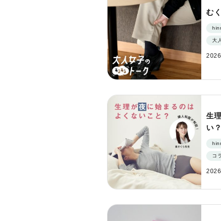
む
hi
大
2026
生
い
体
hi
方
コ
2026