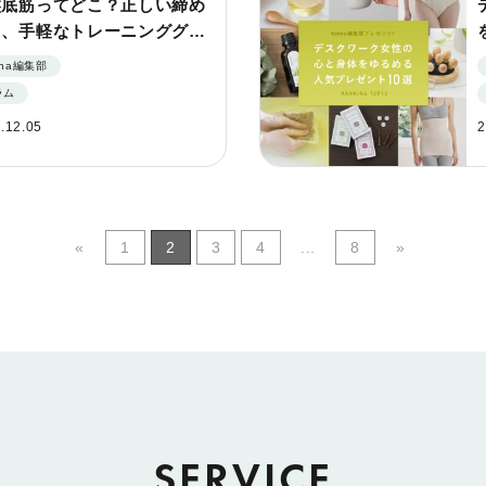
盤底筋ってどこ？正しい締め
と、手軽なトレーニンググッ
nna編集部
ラム
.12.05
2
«
1
2
3
4
...
8
»
SERVICE