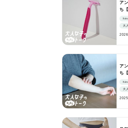
ア
ち
hi
大
2026
ア
ち
hi
大
2025