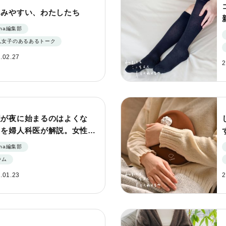
くみやすい、わたしたち
nna編集部
人女子のあるあるトーク
.02.27
2
理が夜に始まるのはよくな
？を婦人科医が解説。女性の
のリズムと、上手な向き合い
nna編集部
。
ラム
.01.23
2