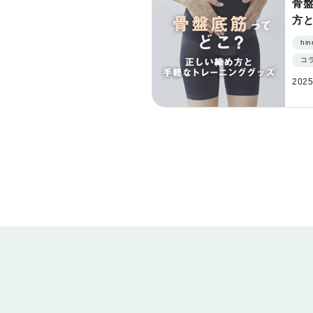
骨
方
ズ
hi
コ
2025