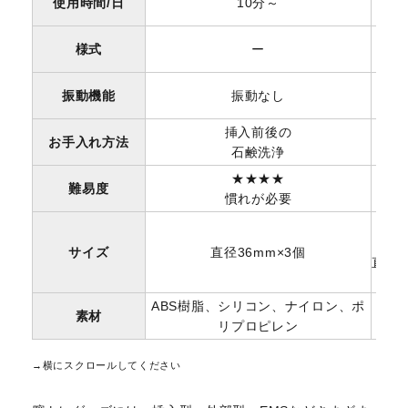
使用時間/日
10分～
様式
ー
振動機能
振動なし
挿入前後の
お手入れ方法
石鹸洗浄
★★★★
難易度
慣れが必要
サイズ
直径36mm×3個
直径3
ABS樹脂、シリコン、ナイロン、ポ
素材
リプロピレン
→横にスクロールしてください