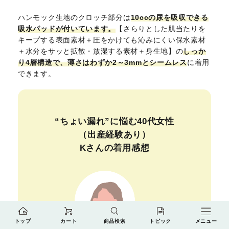
ハンモック生地のクロッチ部分は
10ccの尿を吸収できる
吸水パッドが付いています。
【さらりとした肌当たりを
キープする表面素材＋圧をかけても沁みにくい保水素材
＋水分をサッと拡散・放湿する素材＋身生地】の
しっか
り4層構造で、薄さはわずか2～3mmとシームレス
に着用
できます。
“ちょい漏れ”に悩む40代女性
（出産経験あり）
Kさんの着用感想
トップ
カート
商品検索
トピック
メニュー