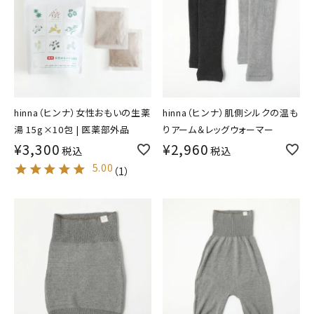
hinna（ヒンナ）女性おもいの生薬
hinna（ヒンナ）肌側シルクの温も
湯 15g×10包 | 医薬部外品
りアーム＆レッグウォーマー
¥
3,300
¥
2,960
税込
税込
5.00
（
1
）