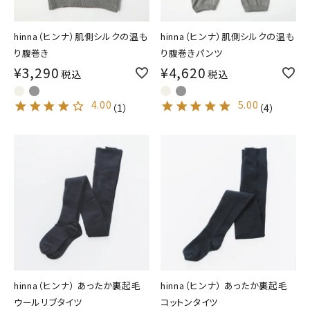
hinna（ヒンナ）肌側シルクの温も
hinna（ヒンナ）肌側シルクの温も
り腹巻き
り腹巻きパンツ
¥
3,290
¥
4,620
税込
税込
4.00
5.00
（
1
）
（
4
）
hinna（ヒンナ） あったか裏起毛
hinna（ヒンナ） あったか裏起毛
ウールリブタイツ
コットンタイツ