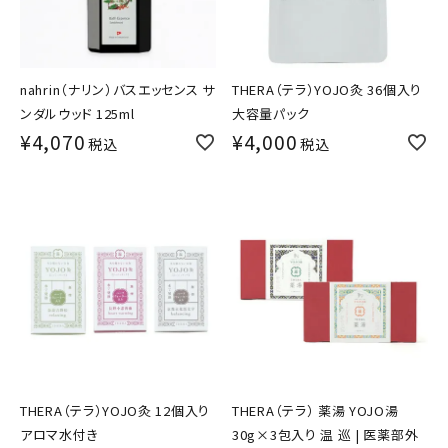
nahrin（ナリン）バスエッセンス サ
THERA（テラ）YOJO灸 36個入り
ンダルウッド 125ml
大容量パック
¥
4,070
¥
4,000
税込
税込
THERA（テラ）YOJO灸 12個入り
THERA（テラ） 薬湯 YOJO湯
アロマ水付き
30g×3包入り 温 巡 | 医薬部外