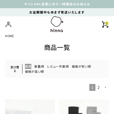
サイトURL変更に伴う一時閉店のお知らせ
お盆期間中も休まず発送いたします
0
HOME
商品一覧
標準
新着順
レビュー件数順
価格が安い順
並び替
え
価格が高い順
1
2