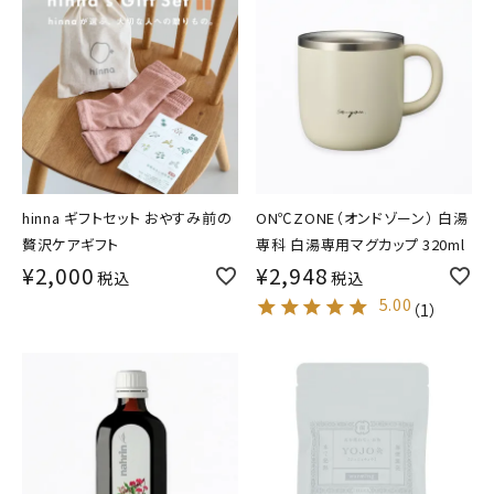
hinna ギフトセット おやすみ前の
ON℃ZONE（オンドゾーン） 白湯
贅沢ケアギフト
専科 白湯専用マグカップ 320ml
¥
2,000
¥
2,948
税込
税込
5.00
（
1
）