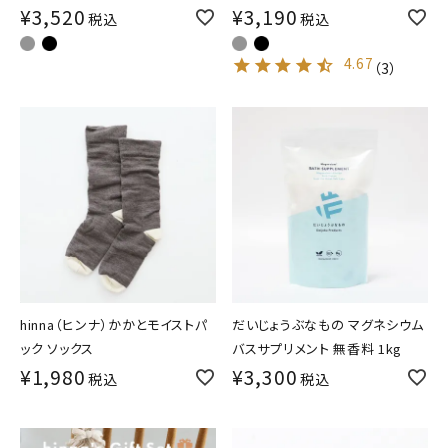
¥
3,520
¥
3,190
税込
税込
4.67
（
3
）
hinna（ヒンナ）かかとモイストパ
だいじょうぶなもの マグネシウム
ック ソックス
バスサプリメント 無香料 1kg
¥
1,980
¥
3,300
税込
税込