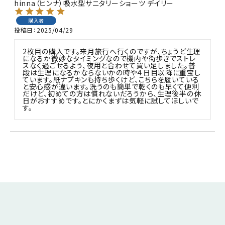
hinna（ヒンナ）吸水型サニタリーショーツ デイリー
購入者
投稿日
2025/04/29
2枚目の購入です。来月旅行へ行くのですが、ちょうど生理
になるか微妙なタイミングなので機内や街歩きでストレ
スなく過ごせるよう、夜用と合わせて買い足しました。普
段は生理になるかならないかの時や４日目以降に重宝し
ています。紙ナプキンも持ち歩くけど、こちらを履いている
と安心感が違います。洗うのも簡単で乾くのも早くて便利
だけど、初めての方は慣れないだろうから、生理後半の休
日がおすすめです。とにかくまずは気軽に試してほしいで