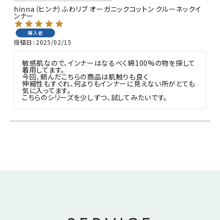
hinna（ヒンナ）ふわリブ オーガニックコットン クルーネックイ
ンナー
購入者
投稿日
2025/02/15
敏感肌なので、インナーはなるべく綿100%の物を探して
着用してます。

今回、頼んだこちらの商品は肌触りも良く

伸縮性もすぐれ、何よりもインナーに見えない所がとても
気に入ってます。

こちらのシリーズを少しずつ、試してみたいです。