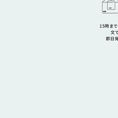
15時ま
文
即日