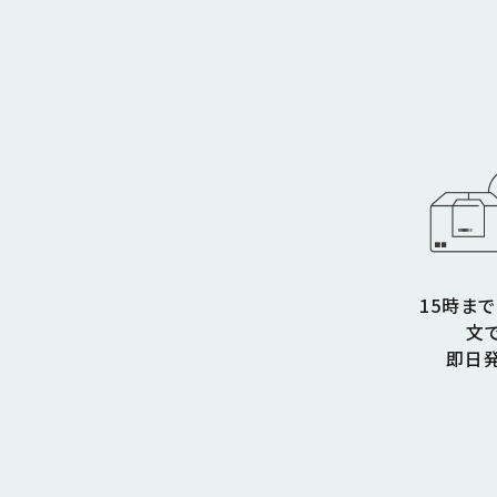
15時ま
文
即日