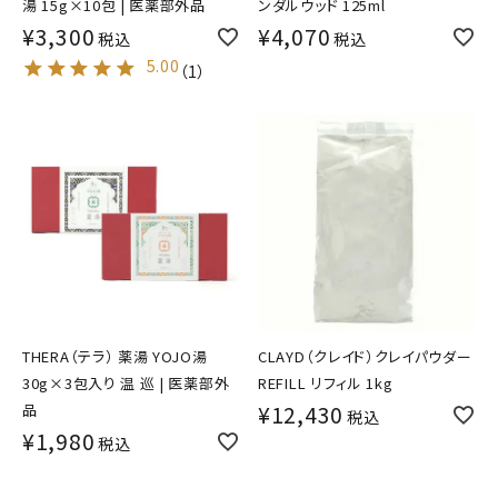
湯 15g×10包 | 医薬部外品
ンダルウッド 125ml
¥
3,300
¥
4,070
税込
税込
5.00
（
1
）
THERA（テラ） 薬湯 YOJO湯
CLAYD（クレイド）クレイパウダー
30g×3包入り 温 巡 | 医薬部外
REFILL リフィル 1kg
品
¥
12,430
税込
¥
1,980
税込