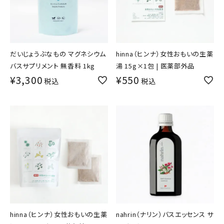
だいじょうぶなもの マグネシウム
hinna（ヒンナ）女性おもいの生薬
バスサプリメント 無香料 1kg
湯 15g×1包 | 医薬部外品
¥
3,300
¥
550
税込
税込
hinna（ヒンナ）女性おもいの生薬
nahrin（ナリン）バスエッセンス サ