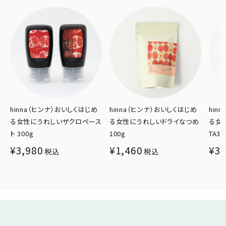
hinna（ヒンナ）おいしくはじめ
hinna（ヒンナ）おいしくはじめ
hin
ス
る女性にうれしいドライなつめ
る女性にうれしいジャラハニー
るう
100g
TA35＋ 200g
10g
¥
1,460
¥
3,240
¥
3,
税込
税込