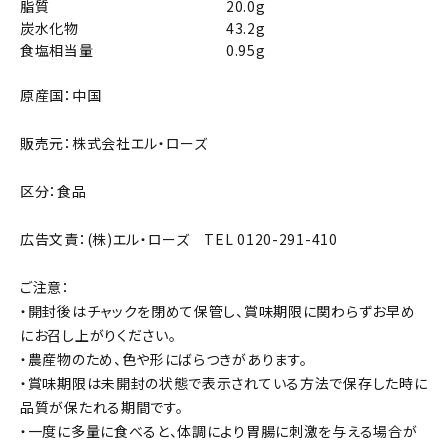
脂質
20.0g
炭水化物
43.2g
食塩相当量
0.95g
原産国：中国
販売元：株式会社エル・ローズ
区分：食品
広告文責：(株)エル・ローズ TEL 0120-291-410
ご注意：
・開封後はチャックを閉めて保管し、賞味期限に関わらずお早め
にお召し上がりください。
・農産物のため、色や形にばらつきがあります。
・賞味期限は未開封の状態で表示されている方法で保存した時に
品質が保たれる期間です。
・一度に多量に食べると、体調により胃腸に刺激を与える場合が