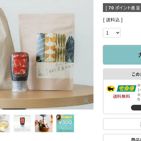
[
70
ポイント進呈 
送料込
この
※
（
※
送料無料
り
商品