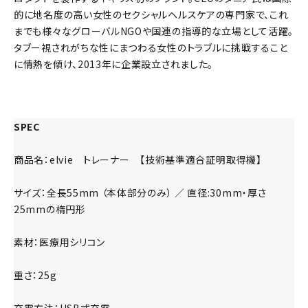
的に地名度の高い女性のセクシャルヘルスケアの専門家で、これ
までも様々なグローバルNGOや国連の指導的な立場として活躍。
タブー視されがちな性にまつわる女性のトラブルに挑戦すること
に情熱を傾け、2013年に企業設立されました。
SPEC
商品名：elvie トレーナー 【技術基準適合証明取得機】
サイズ：全長55mm （本体部分のみ） ／ 直径:30mm・厚さ
25mmの楕円形
素材：医療用シリコン
重さ：25g
充電方法：USB式充電