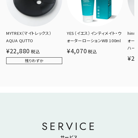
YES（イエス）インティメイト・ウ
hinna（ヒンナ）インティメイトフ
INT
ォーターローションWB 100ml
ォーム 200ml（無香料/甘夏×
Lasel
ハーブ）
¥
4,070
¥
6,
税込
¥
2,890
税込
SERVICE
サービス