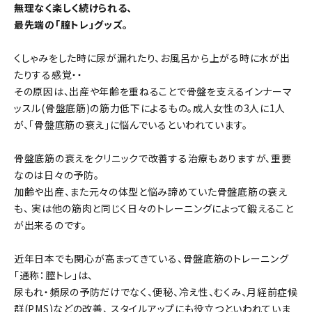
無理なく楽しく続けられる、
最先端の「膣トレ」グッズ。
くしゃみをした時に尿が漏れたり、お風呂から上がる時に水が出
たりする感覚・・
その原因は、出産や年齢を重ねることで骨盤を支えるインナーマ
ッスル(骨盤底筋)の筋力低下によるもの。成人女性の3人に1人
が、「骨盤底筋の衰え」に悩んでいるといわれています。
骨盤底筋の衰えをクリニックで改善する治療もありますが、重要
なのは日々の予防。
加齢や出産、また元々の体型と悩み諦めていた骨盤底筋の衰え
も、 実は他の筋肉と同じく日々のトレーニングによって鍛えること
が出来るのです。
近年日本でも関心が高まってきている、骨盤底筋のトレーニング
「通称：膣トレ」は、
尿もれ・頻尿の予防だけでなく、便秘、冷え性、むくみ、月経前症候
群(PMS)などの改善、 スタイルアップにも役立つといわれていま