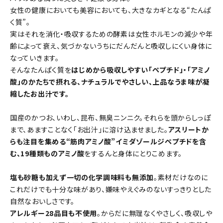
女性の健康においても美容においても、大きなカギとなる“たんぱ
く質”。
実はそれを消化・吸収するための酵素は女性ホルモンの減少や年
齢によって衰え、気づかないうちにだんだんと吸収しにくい身体に
なっていきます。
そんなたんぱく質を
はじめから吸収しやすい「ペプチド」・「アミノ
酸」のかたちで摂れる、ナチュラルでやさしい、上品なうま味が凝
縮したお出汁です。
国産のかつお、いわし、昆布、無臭ニンニク。それらを頭からしっぽ
まで、あますことなく「お出汁」に溶け込ませました。
アスリートか
らも注目を集める“筋肉アミノ酸”イミダゾールジペプチドを含
む、19種類ものアミノ酸
をするんと身体にとりこめます。
塩も砂糖も加えず一切の化学調味料も無添加
。素材だけなのに
これだけでも十分な味があり、嫌味やえぐみのないすっきりとした
自然なおいしさです。
アレルギー28品目も不使用
。からだに無理なくやさしく、吸収しや