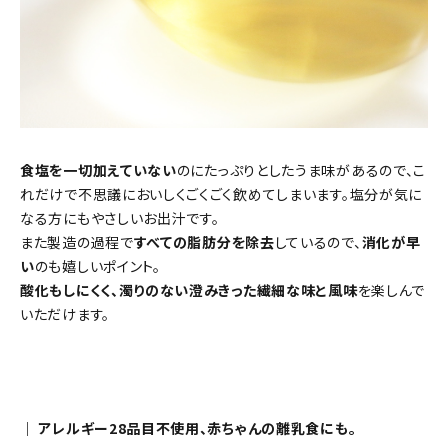
食塩を一切加えていない
のにたっぷりとしたうま味があるので、こ
れだけで不思議においしくごくごく飲めてしまいます。塩分が気に
なる方にもやさしいお出汁です。
また製造の過程で
すべての脂肪分を除去
しているので、
消化が早
い
のも嬉しいポイント。
酸化もしにくく、濁りのない澄みきった繊細な味と風味
を楽しんで
いただけます。
｜ アレルギー28品目不使用、赤ちゃんの離乳食にも。