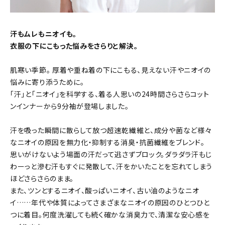
汗もムレもニオイも。
衣服の下にこもった悩みをさらりと解決。
肌寒い季節。 厚着や重ね着の下にこもる、見えない汗やニオイの
悩みに寄り添うために。
「汗」と「ニオイ」を科学する、着る人思いの24時間さらさらコット
ンインナーから9分袖が登場しました。
汗を吸った瞬間に散らして放つ超速乾繊維と、成分や菌など様々
なニオイの原因を無力化・抑制する消臭・抗菌繊維をブレンド。
思いがけないよう場面の汗だって逃さずブロック。ダラダラ汗もじ
わーっと滲む汗もすぐに発散して、汗をかいたことを忘れてしまう
ほどさらさらのまま。
また、ツンとするニオイ、酸っぱいニオイ、古い油のようなニオ
イ……年代や体質によってさまざまなニオイの原因のひとつひと
つに着目。何度洗濯しても続く確かな消臭力で、清潔な安心感を