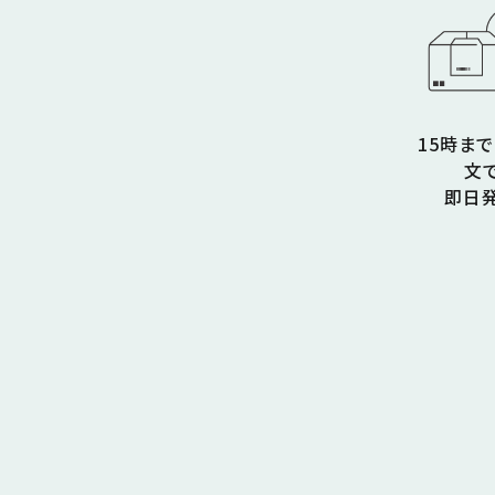
15時ま
文
即日