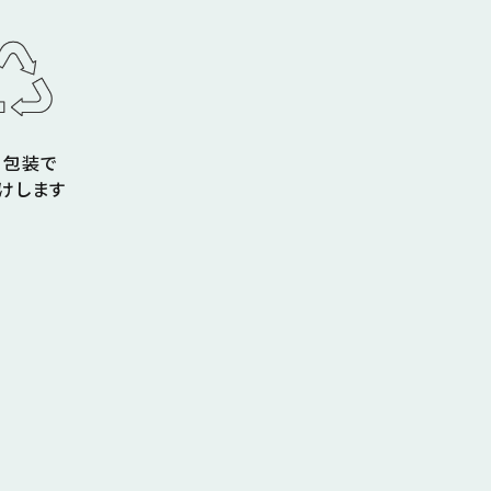
コ包装で
けします