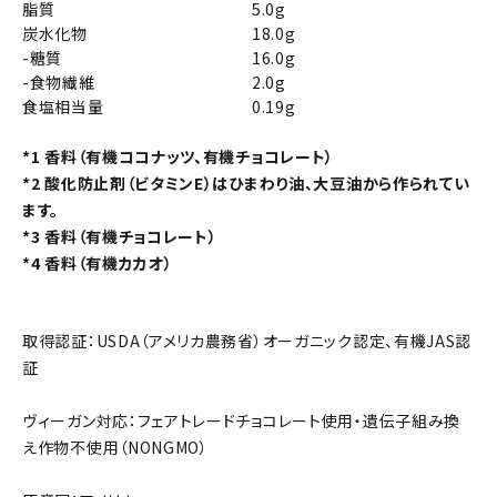
脂質
5.0g
炭水化物
18.0g
-糖質
16.0g
-食物繊維
2.0g
食塩相当量
0.19g
*1 香料（有機ココナッツ、有機チョコレート）
*2 酸化防止剤（ビタミンE）はひまわり油、大豆油から作られてい
ます。
*3 香料（有機チョコレート）
*4 香料（有機カカオ）
取得認証：USDA（アメリカ農務省）オーガニック認定、有機JAS認
証
ヴィーガン対応：フェアトレードチョコレート使用・遺伝子組み換
え作物不使用（NONGMO）