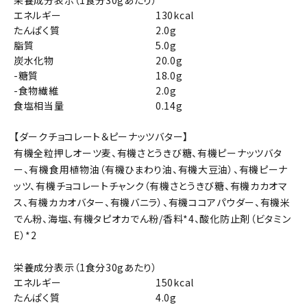
栄養成分表示（1食分30gあたり）
エネルギー
130kcal
たんぱく質
2.0g
脂質
5.0g
炭水化物
20.0g
-糖質
18.0g
-食物繊維
2.0g
食塩相当量
0.14g
【ダークチョコレート＆ピーナッツバター】
有機全粒押しオーツ麦、有機さとうきび糖、有機ピーナッツバタ
ー、有機食用植物油（有機ひまわり油、有機大豆油）、有機ピーナ
ッツ、有機チョコレートチャンク（有機さとうきび糖、有機カカオマ
ス、有機カカオバター、有機バニラ）、有機ココアパウダー、有機米
でん粉、海塩、有機タピオカでん粉/香料*4、酸化防止剤（ビタミン
E）*2
栄養成分表示（1食分30gあたり）
エネルギー
150kcal
たんぱく質
4.0g