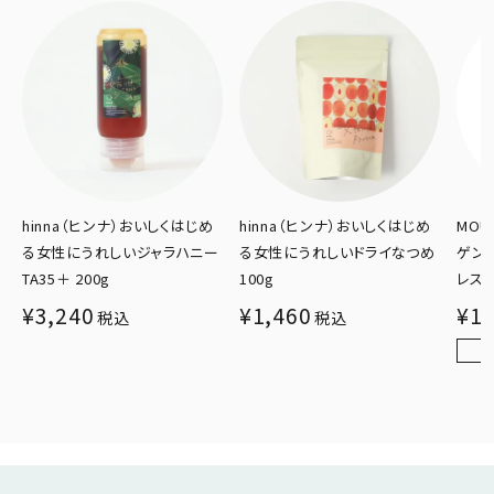
hinna（ヒンナ）おいしくはじめ
MOUNT HAGEN（マウントハー
NAT
ー
る女性にうれしいドライなつめ
ゲン）オーガニック カフェイン
ズパ
100g
レス インスタントコーヒー 50g
ーラ 
¥
1,460
¥
1,107
¥
1,
税込
税込
残りわずか