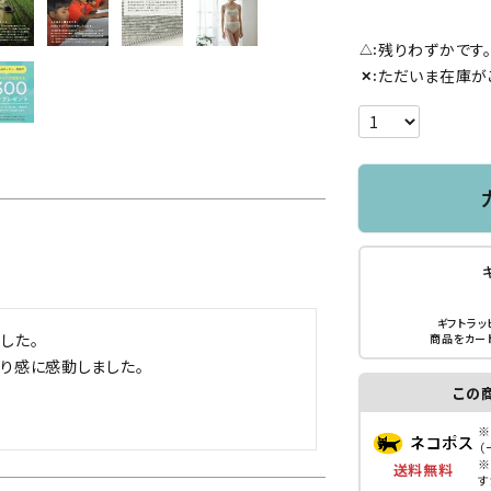
残りわずかです
△
ただいま在庫が
✕
ギフトラッ
た。

商品をカー
り感に感動しました。

この
！
※
（
※
送料無料
す