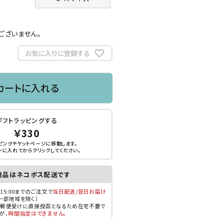
。
ございません。
お気に入りに登録する
カートに入れる
ギフトラッピングする
￥330
ピングチケットページに移動します。
トに入れてから
クリック
してください。
商品はネコポス配送です
15:00までのご注文で
当日配送/翌日お届け
一部地域を除く）
郵便受けに直接投函となるため在宅不要で
が、
時間指定はできません。