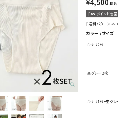
¥
4,500
税込
[
45
ポイント進呈 
送料パターン
ネ
カラー
サイズ
キナリ2枚
杢グレー2枚
キナリ1枚+杢グレ