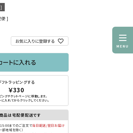
]
配便
お気に入りに登録する
MENU
カートに入れる
ギフトラッピングする
￥330
ピングチケットページに移動します。
トに入れてから
クリック
してください。
商品は宅配便配送です
15:00までのご注文で
当日配送/翌日お届け
一部地域を除く）