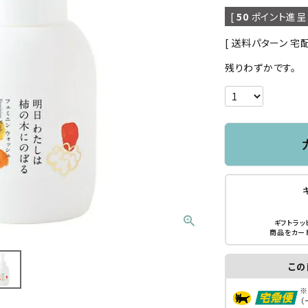
[
50
ポイント進呈 
送料パターン
宅
残りわずかです。
ギフトラッ
商品をカー
この
※
（