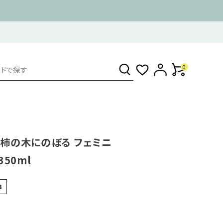
0
柿の木にのぼる フェミニ
350ml
3