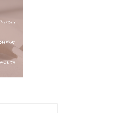
がり。油分を
も嫌がらな
子どもでも