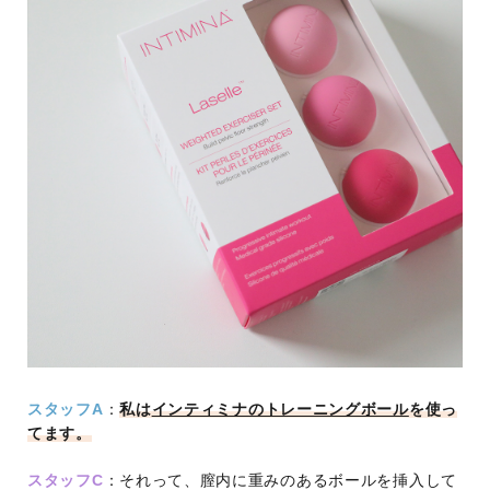
スタッフA
：
私は
インティミナのトレーニングボール
を使っ
てます。
スタッフC
：それって、膣内に重みのあるボールを挿入して