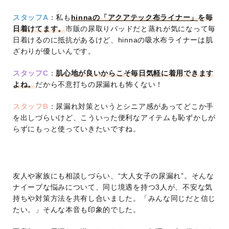
スタッフA
：私も
hinnaの「アクアテック布ライナー」
を毎
日着けてます。
市販の尿取りパッドだと蒸れが気になって毎
日着けるのに抵抗があるけど、hinnaの吸水布ライナーは肌
ざわりが優しいんです。
スタッフC
：
肌心地が良いからこそ毎日気軽に着用できます
よね。
だから不意打ちの尿漏れも怖くない！
スタッフB
：尿漏れ対策というとシニア感があってどこか手
を出しづらいけど、こういった便利なアイテムも恥ずかしが
らずにもっと使っていきたいですね。
友人や家族にも相談しづらい、“大人女子の尿漏れ”。そんな
ナイーブな悩みについて、同じ境遇を持つ3人が、不安な気
持ちや対策方法を共有し合いました。「みんな同じだと信じ
たい。」そんな本音も印象的でした。