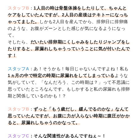
スタッフB
：
1人目の時は骨盤体操をしたりして、ちゃんと
ケアをしていたんですが、2人目の産後はテキトーになっち
ゃってました。
しかも2人目を産んでから、排卵日に排卵痛
のような、お腹がズーンとした感じが気になるようになっ
て。
そしたら、
だいたい排卵期にくしゃみをしたりジャンプをし
たりすると、尿漏れしちゃうっていうことに気が付いたんで
す！
スタッフA
：あ！そうかも！毎日じゃないんですよね！私も
1ヵ月の中で特定の時期に尿漏れをしてしまっている
ような
気がしていて、「なんだろう、この時期は？」って不思議に
思っていたところなんです。もしかすると私の尿漏れも排卵
期と関係しているのかも！？
スタッフB
：
ずっと「もう歳だし、緩んでるのかな」なんて
思っていたんですが、
お腹に力が入らない時期に腹圧がかか
ると、尿漏れしちゃうのかなって。
スタッフC
：そんな関連性があるんですねぇ～！