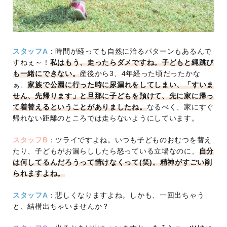
スタッフA
：時間が経っても自然に治るパターンもあるんで
すねぇ～！
私はもう、走ったらダメですね。子どもと縄跳び
も一緒にできない。
産後から3、4年経った頃だったかな
ぁ、
家族で公園に行った時に尿漏れをしてしまい、「すいま
せん、先帰ります」と旦那に子どもを預けて、先に家に帰っ
て着替えるということがありましたね。
なるべく、家にすぐ
帰れない距離のところでは走らないようにしています。
スタッフB
：ツライですよね。いつも子どものおむつを替え
たり、子どもがお漏らししたら怒っている立場なのに、
自分
は何してるんだろうって情けなくって(笑)。精神がすごい削
られますよね。
スタッフA
：悲しくなりますよね。しかも、一回出ちゃう
と、結構出ちゃいませんか？