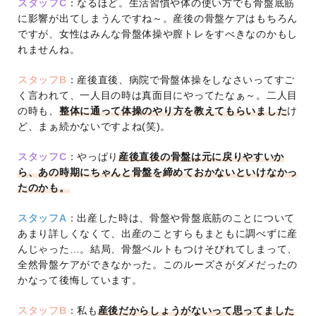
スタッフC
：なるほど。生活習慣や体の使い方でも骨盤底筋
に影響が出てしまうんですね～。産後の骨盤ケアはもちろん
ですが、女性はみんな骨盤体操や膣トレをすべきなのかもし
れませんね。
スタッフB
：産後直後、病院で骨盤体操をしなさいってすご
く言われて、一人目の時は真面目にやってたなぁ～。二人目
の時も、
整体に通って体操のやり方を教えてもらいました
け
ど、まぁ続かないですよね(笑)。
スタッフC
：やっぱり
産後直後の骨盤は元に戻りやすいか
ら、あの時期にちゃんと骨盤を締めておかないといけなかっ
たのかも。
スタッフA
：出産した時は、骨盤や骨盤底筋のことについて
あまり詳しくなくて、出産のことすらもまともに調べずに産
んじゃった…。結局、骨盤ベルトもつけそびれてしまって、
全然骨盤ケアができなかった。このルーズさがダメだったの
かなって後悔しています。
スタッフB
：私も
産後だからしょうがないって思ってました