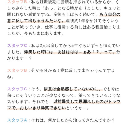
スタッフB
：私も妊娠後期に膀胱を押されているからか、く
しゃみをした時に「あっ」となる時がありました。キュッと
閉じれない感覚ですね。産後もしばらく続いて、
もう自分の
意に反して出ちゃうみたいな。
産後約1年をかけてそういう
ことが減っていき、仕事に復帰する前にはある程度治まりま
したが、今もたまにあります。
スタッフC
：私は2人出産してから5年ぐらいずっと悩んでい
ました。
爆笑した時には「あはははは…ぁあ！？」って。
分
かります！？
スタッフB
：分かる分かる！意に反して出ちゃうんですよ
ね。
スタッフC
：そう、
尿意は全然感じていないのに。
でも今は
前ほどそういうことが少なくなって、治ってきているような
気がします。それでも、
以前爆笑して尿漏れしたのがトラウ
マで、おもいきり爆笑できない
というか…。
スタッフA
：それは、何かしたから治ってきたんですか？