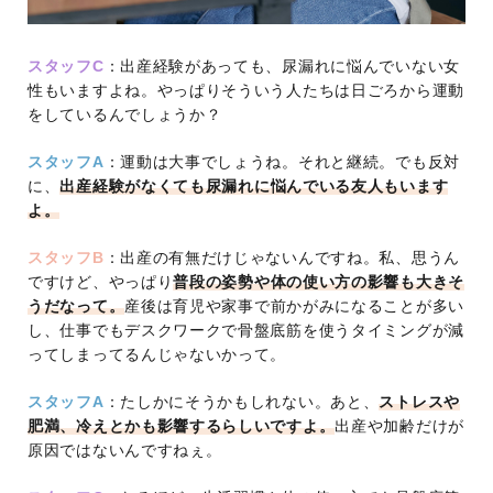
スタッフC
：出産経験があっても、尿漏れに悩んでいない女
性もいますよね。やっぱりそういう人たちは日ごろから運動
をしているんでしょうか？
スタッフA
：運動は大事でしょうね。それと継続。でも反対
に、
出産経験がなくても尿漏れに悩んでいる友人もいます
よ。
スタッフB
：出産の有無だけじゃないんですね。私、思うん
ですけど、やっぱり
普段の姿勢や体の使い方の影響も大きそ
うだなって。
産後は育児や家事で前かがみになることが多い
し、仕事でもデスクワークで骨盤底筋を使うタイミングが減
ってしまってるんじゃないかって。
スタッフA
：たしかにそうかもしれない。あと、
ストレスや
肥満、冷えとかも影響するらしいですよ。
出産や加齢だけが
原因ではないんですねぇ。