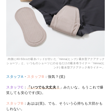
内側に40-50ccの吸水パッドが付いた「hinna(ヒンナ) 吸水型アクアテック
ショーツ」と、いつものショーツにのせるだけの吸水布ライナー「hinna(ヒ
ンナ) 吸水型アクアテック布ライナー」
スタッフA
・
スタッフB
：強気？(笑)
スタッフC
：
「いつでも大丈夫！
」みたいな。もうこれで爆
笑しても安心です(笑)。
スタッフB
：あはは(笑)。でも、そういう心持ちも大切かも
しれない。