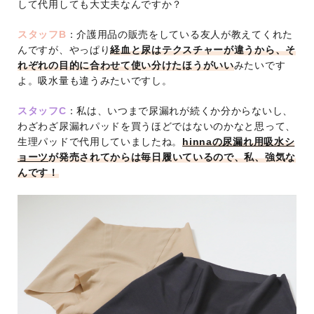
して代用しても大丈夫なんですか？
スタッフB
：介護用品の販売をしている友人が教えてくれた
んですが、やっぱり
経血と尿はテクスチャーが違うから、そ
れぞれの目的に合わせて使い分けたほうがいい
みたいです
よ。吸水量も違うみたいですし。
スタッフC
：私は、いつまで尿漏れが続くか分からないし、
わざわざ尿漏れパッドを買うほどではないのかなと思って、
生理パッドで代用していましたね。
hinnaの尿漏れ用吸水シ
ョーツ
が発売されてからは毎日履いているので、私、強気な
んです！