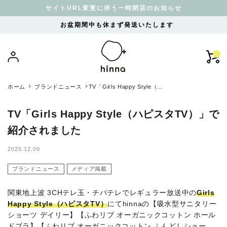
サイトURL変更に伴う一時閉店のお知らせ
お盆期間中も休まず発送いたします
ホーム
ブランドニュース
TV「Girls Happy Style（ハ
ピスタTV）」で紹介されま
した
TV「Girls Happy Style（ハピスタTV）」で
紹介されました
2025.12.09
ブランドニュース
メディア掲載
関東地上波 3CHテレ玉・チバテレでレギュラー放送中の
Girls
Happy Style（ハピスタTV）
にて
hinnaの【吸水型サニタリー
ショーツ デイリー】【ふわリブ オーガニックコットン ホール
ドブラ】
【ふわリブ オーガニックコットン ふんどしショー