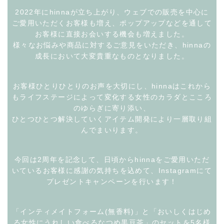
2022年にhinnaが立ち上がり、ウェブでの販売を中心に
ご愛用いただくお客様も増え、
ポップアップなどを通して
お客様に直接お会いする機会も増えました。
様々なお悩みや商品に対するご意見をいただき、hinnaの
成長において大変貴重なものとなりました。
お客様ひとりひとりのお声を大切にし、hinnaはこれから
もライフステージによって変化する
女性のカラダとこころ
のゆらぎに寄り添い、
ひとつひとつ解決していくアイテム開発により一層取り組
んでまいります。
今回は2周年を記念して、日頃からhinnaをご愛用いただ
いているお客様に
感謝の気持ちを込めて、Instagramにて
プレゼントキャンペーンを行います！
「インティメイトフォーム(無香料)」と「おいしくはじめ
る女性にうれしい食べるなつめ黒豆茶」のセットを
5名様