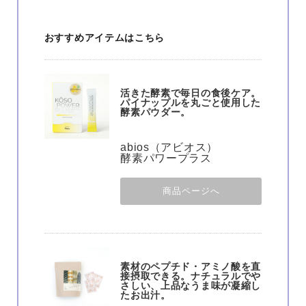
おすすめアイテムはこちら
活きた酵素で毎日の食後ケア。
パイナップルを丸ごと使用した
酵素パウダー。
abios（アビオス）
酵素パワープラス
商品ページへ
素材のペプチド・アミノ酸を直
接摂取できる。ナチュラルでや
さしい、上品なうま味が凝縮し
たお出汁。