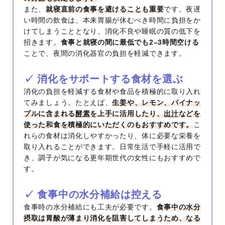
また、
就寝直前の食事を避けることも重要
です。夜遅
い時間の飲食は、本来胃腸が休むべき時間に負担をか
けてしまうこととなり、消化不良や睡眠の質の低下を
招きます。
食事と就寝の間に最低でも2–3時間空ける
ことで、夜間の消化器官の負担を軽減できます。
✓ 消化をサポートする食材を選ぶ
消化の負担を軽減する食材や食品を積極的に取り入れ
てみましょう。たとえば、
生姜や、レモン、パイナッ
プルに含まれる
酵素
を上手に活用したり、
出汁
などを
使った和食を積極的にいただくのもおすすめです。
こ
れらの食材は消化しやすかったり、体に必要な栄養を
取り入れることができます。日常生活で手軽に活用で
き、調子が気になる更年期世代の女性にもおすすめで
す。
✓ 食事中の水分補給は控える
食事時の水分補給にも工夫が必要です。
食事中の水分
摂取は胃酸が薄まり消化を阻害してしまうため、なる