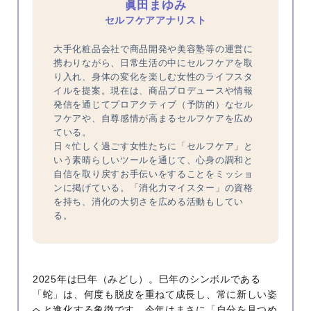
眞田まゆみ
セルフケアアナリスト
大手化粧品会社で商品開発や美容塾等の運営に
携わりながら、日常生活の中にセルフケアを取
り入れ、身体の変化を楽しむ女性のライフスタ
イルを提案。現在は、商品プロデュースや情報
発信を通じてプロアクティブ（予防的）なセル
フケアや、自尊感情が高まるセルフケアを広め
ている。
日々忙しく過ごす女性たちに「セルフケア」と
いう素晴らしいツールを通じて、心身の調和と
自信を取り戻すお手伝いをすることをミッショ
ンに掲げている。「消化力マイスター」の資格
を持ち、消化の大切さを広める活動もしてい
る。
2025年は巳年（みどし）。巳年のシンボルである
「蛇」は、何度も脱皮を重ねて成長し、常に新しい姿
へと進化する象徴です。今年はまさに「自分を見つめ