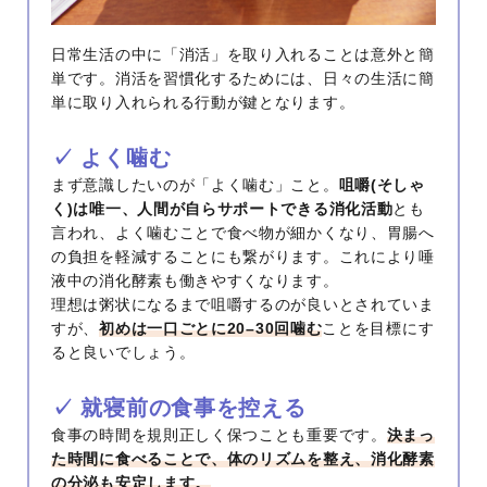
日常生活の中に「消活」を取り入れることは意外と簡
単です。消活を習慣化するためには、日々の生活に簡
単に取り入れられる行動が鍵となります。
✓ よく噛む
まず意識したいのが「よく噛む」こと。
咀嚼(そしゃ
く)は唯一、人間が自らサポートできる消化活動
とも
言われ、よく噛むことで食べ物が細かくなり、胃腸へ
の負担を軽減することにも繋がります。これにより唾
液中の消化酵素も働きやすくなります。
理想は粥状になるまで咀嚼するのが良いとされていま
すが、
初めは一口ごとに20–30回噛む
ことを目標にす
ると良いでしょう。
✓ 就寝前の食事を控える
食事の時間を規則正しく保つことも重要です。
決まっ
た時間に食べることで、体のリズムを整え、消化酵素
の分泌も安定します。