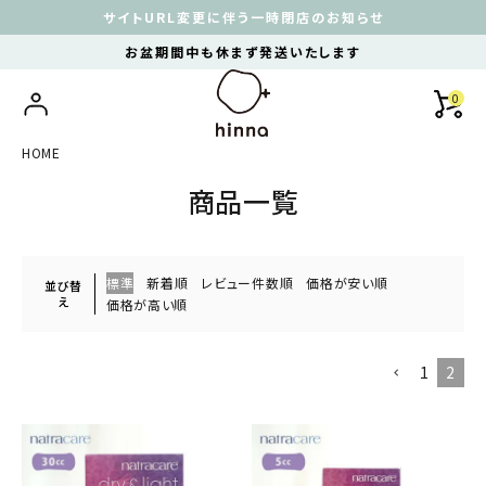
サイトURL変更に伴う一時閉店のお知らせ
お盆期間中も休まず発送いたします
0
HOME
商品一覧
標準
新着順
レビュー件数順
価格が安い順
並び替
え
価格が高い順
1
2