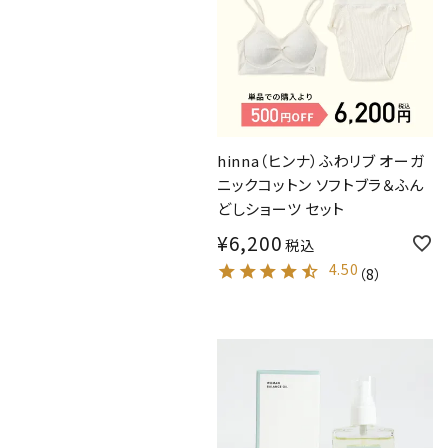
hinna（ヒンナ）ふわリブ オーガ
ニックコットン ソフトブラ＆ふん
どしショーツ セット
¥
6,200
税込
4.50
（
8
）