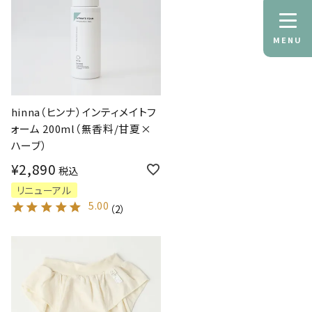
MENU
hinna（ヒンナ）インティメイトフ
ォーム 200ml（無香料/甘夏×
ハーブ）
¥
2,890
税込
リニューアル
5.00
（
2
）