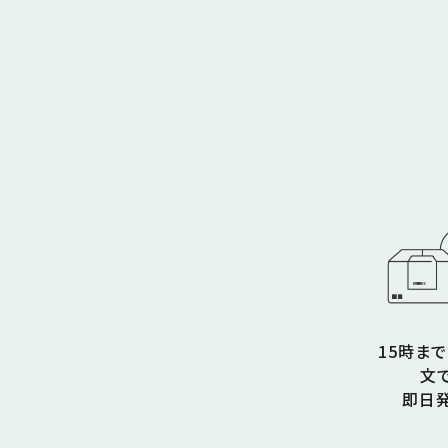
15時ま
文
即日