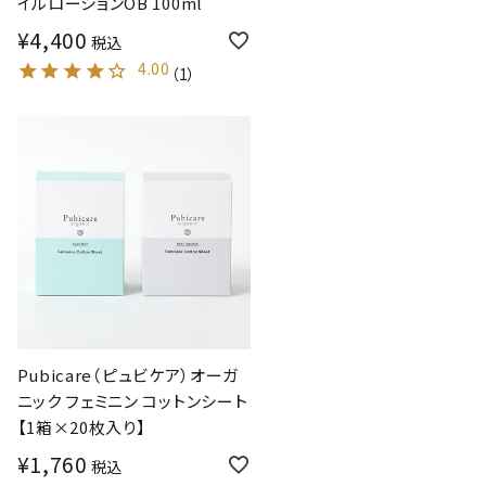
イルローションOB 100ml
¥
4,400
税込
4.00
（
1
）
Pubicare（ピュビケア）オーガ
ニック フェミニン コットンシート
【1箱×20枚入り】
¥
1,760
税込