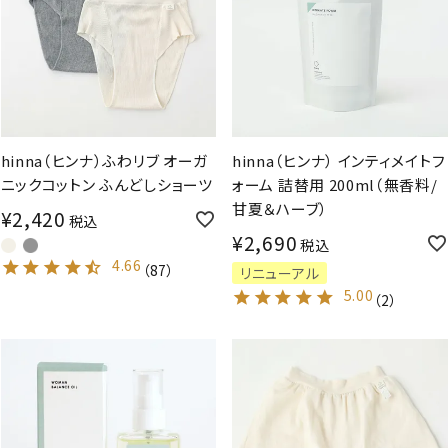
hinna（ヒンナ）ふわリブ オーガ
hinna（ヒンナ） インティメイトフ
ニックコットン ふんどしショーツ
ォーム 詰替用 200ml（無香料/
甘夏＆ハーブ）
¥
2,420
税込
¥
2,690
税込
4.66
（
87
）
リニューアル
5.00
（
2
）