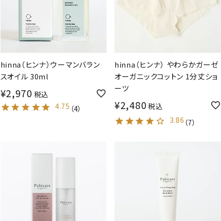
hinna（ヒンナ）ウーマンバラン
hinna（ヒンナ） やわらかガーゼ
スオイル 30ml
オーガニックコットン 1分丈ショ
ーツ
¥
2,970
税込
¥
2,480
4.75
税込
（
4
）
3.86
（
7
）