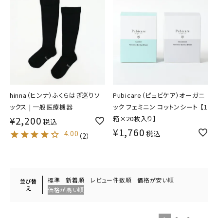
hinna（ヒンナ）ふくらはぎ巡りソ
Pubicare（ピュビケア）オーガニ
ックス | 一般医療機器
ック フェミニン コットンシート 【1
¥
2,200
箱×20枚入り】
税込
¥
1,760
4.00
税込
（
2
）
標準
新着順
レビュー件数順
価格が安い順
並び替
え
価格が高い順