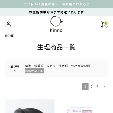
サイトURL変更に伴う一時閉店のお知らせ
お盆期間中も休まず発送いたします
0
HOME
生理商品一覧
標準
新着順
レビュー件数順
価格が安い順
並び替
え
価格が高い順
1
2
3