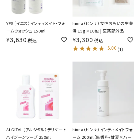
YES（イエス）インティメイト・フォ
hinna（ヒンナ）女性おもいの生薬
ームウォッシュ 150ml
湯 15g×10包 | 医薬部外品
¥
3,630
¥
3,300
税込
税込
5.00
（
1
）
ALGITAL（アルジタル）デリケート
hinna（ヒンナ）インティメイトフォ
ハイジーンソープ 250ml
ーム 200ml（無香料/甘夏×ハー