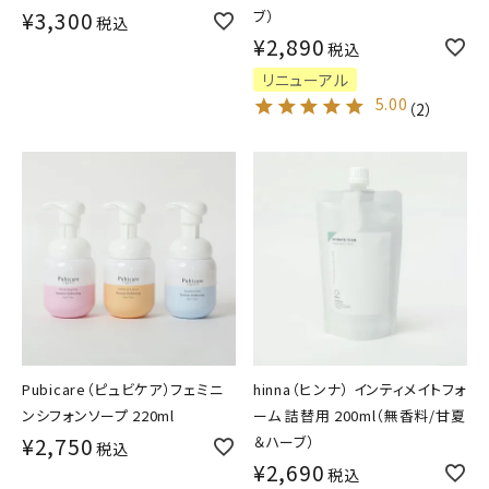
¥
3,300
ブ）
税込
¥
2,890
税込
リニューアル
5.00
（
2
）
Pubicare（ピュビケア）フェミニ
hinna（ヒンナ） インティメイトフォ
ンシフォンソープ 220ml
ーム 詰替用 200ml（無香料/甘夏
¥
2,750
＆ハーブ）
税込
¥
2,690
税込