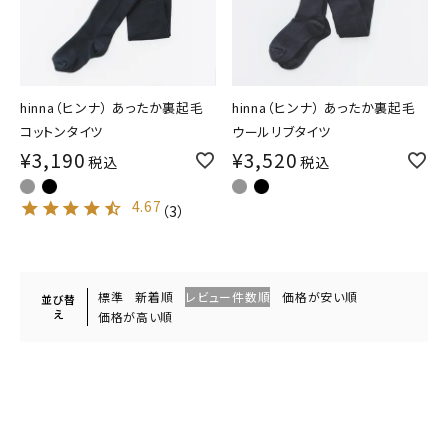
hinna（ヒンナ） あったか裏起毛
hinna（ヒンナ） あったか裏起毛
コットンタイツ
ウールリブタイツ
¥
3,190
¥
3,520
税込
税込
4.67
（
3
）
標準
新着順
レビュー件数順
価格が安い順
並び替
え
価格が高い順