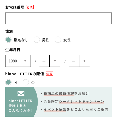
お電話番号
(必
須)
性別
指定なし
男性
女性
生年月日
hinna LETTERの配信
(必
可
否
須)