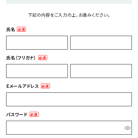
下記の内容をご入力の上、お進みください。
氏名
(必
須)
氏名（フリガナ）
(必
須)
Ｅメールアドレス
(必
須)
パスワード
(必
須)